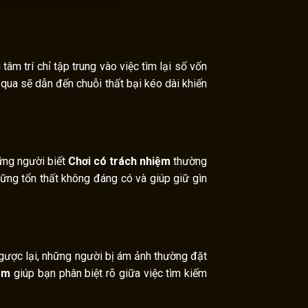
m trí chỉ tập trung vào việc tìm lại số vốn
qua sẽ dẫn đến chuỗi thất bại kéo dài khiến
hững người biết
Chơi có trách nhiệm
thường
ững tổn thất không đáng có và giúp giữ gìn
 Ngược lại, những người bị ám ảnh thường đặt
ệm
giúp bạn phân biệt rõ giữa việc tìm kiếm