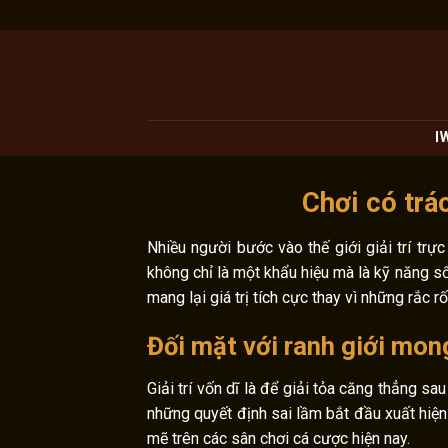
Bỏ
qua
nội
dung
I
Chơi có trá
Nhiều người bước vào thế giới giải trí tr
không chỉ là một khẩu hiệu mà là kỹ năng số
mang lại giá trị tích cực thay vì những rắc 
Đối mặt với ranh giới mong
Giải trí vốn dĩ là để giải tỏa căng thẳng s
những quyết định sai lầm bắt đầu xuất hiện
mẽ trên các sân chơi cá cược hiện nay.