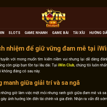
WIN
SLOTS
GAME NHANH
GAME BÀI
TÀI XỈU
HƯỚNG D
ch nhiệm để giữ vững đam mê tại iW
ực tuyến với mong muốn tìm kiếm niềm vui nhưng lại dễ dàng đá
ng còn giúp bạn tồn tại lâu dài. Tại
iWin Club
, chúng tôi luôn nh
rối không đáng có sau này.
 manh giữa giải trí và sa ngã
au những giờ làm việc mệt mỏi nhưng ranh giới giữa đam mê và sa 
 gây ảnh hưởng lớn đến tài chính và gia đình. Nhận ra vấn đề sớm