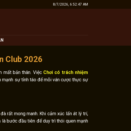
8/7/2026, 6:52:48 AM
ẪN
in Club 2026
nh mất bản thân. Việc
Chơi có trách nhiệm
ấn mạnh sự tỉnh táo để mỗi ván cược thực sự
đà rất mong manh. Khi cảm xúc lấn át lý trí,
 là bước đầu tiên để duy trì thói quen mạnh