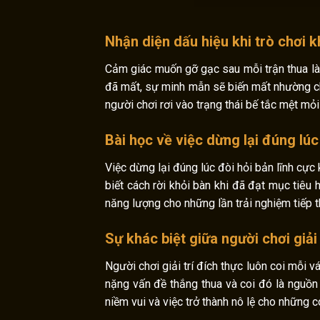
Nhận diện dấu hiệu khi trò chơi 
Cảm giác muốn gỡ gạc sau mỗi trận thua là d
đã mất, sự minh mẫn sẽ biến mất nhường c
người chơi rơi vào trạng thái bế tắc mệt mỏi 
Bài học về việc dừng lại đúng lú
Việc dừng lại đúng lúc đòi hỏi bản lĩnh cự
biết cách rời khỏi bàn khi đã đạt mục tiê
năng lượng cho những lần trải nghiệm tiếp t
Sự khác biệt giữa người chơi giải
Người chơi giải trí đích thực luôn coi mỗi 
nặng vấn đề thắng thua và coi đó là nguồn 
niềm vui và việc trở thành nô lệ cho những 