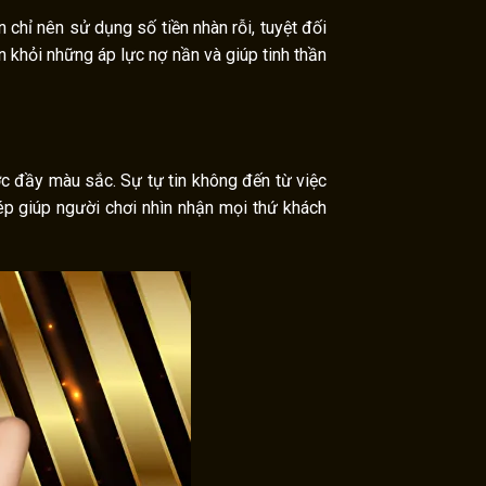
 chỉ nên sử dụng số tiền nhàn rỗi, tuyệt đối
 khỏi những áp lực nợ nần và giúp tinh thần
c đầy màu sắc. Sự tự tin không đến từ việc
hép giúp người chơi nhìn nhận mọi thứ khách