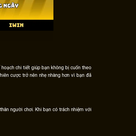
 hoạch chi tiết giúp bạn không bị cuốn theo
hiên cược trở nên nhẹ nhàng hơn vì bạn đã
thân người chơi. Khi bạn có trách nhiệm với