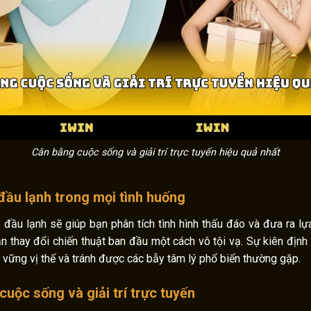
Cân bằng cuộc sống và giải trí trực tuyến hiệu quả nhất
đầu lạnh trong mọi tình huống
 đầu lạnh sẽ giúp bạn phân tích tình hình thấu đáo và đưa ra 
n thay đổi chiến thuật ban đầu một cách vô tội vạ. Sự kiên định
ữ vững vị thế và tránh được các bẫy tâm lý phổ biến thường gặp.
cuộc sống và giải trí trực tuyến