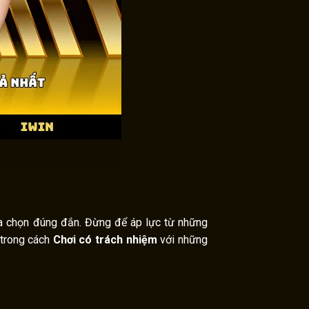
lựa chọn đúng đắn. Đừng để áp lực từ những
 trong cách
Chơi có trách nhiệm
với những