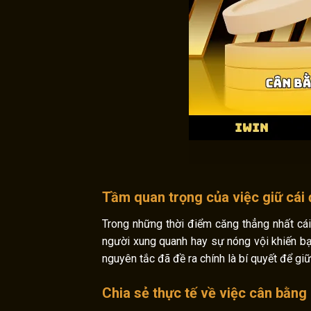
Tầm quan trọng của việc giữ cái 
Trong những thời điểm căng thẳng nhất cái
người xung quanh hay sự nóng vội khiến bạ
nguyên tắc đã đề ra chính là bí quyết để gi
Chia sẻ thực tế về việc cân bằng 