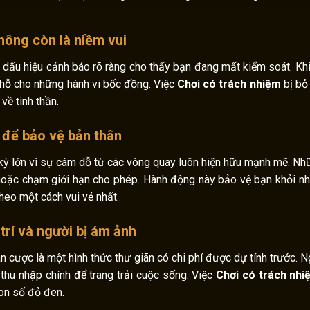
không còn là niềm vui
ấu hiệu cảnh báo rõ ràng cho thấy bạn đang mất kiểm soát. Khi tâ
hỗ cho những hành vi bốc đồng. Việc
Chơi có trách nhiệm
bị bỏ 
về tinh thần.
c để bảo vệ bản thân
c kỳ lớn vì sự cám dỗ từ các vòng quay luôn hiện hữu mạnh mẽ. N
u hoặc chạm giới hạn cho phép. Hành động này bảo vệ bạn khỏi nh
heo một cách vui vẻ nhất.
 trí và người bị ám ảnh
ván cược là một hình thức thư giãn có chi phí được dự tính trước.
thu nhập chính để trang trải cuộc sống. Việc
Chơi có trách nhi
con số đỏ đen.