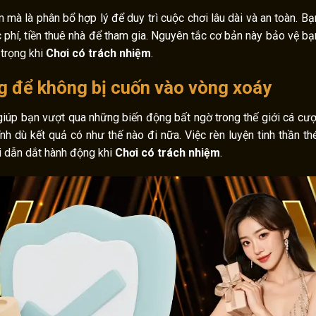
 mà là phân bổ hợp lý để duy trì cuộc chơi lâu dài và an toàn. Bạn
hí, tiền thuê nhà để tham gia. Nguyên tắc cơ bản này bảo vệ bạn
 trọng khi
Chơi có trách nhiệm
.
g để không bị cuốn vào vòng xoáy
iúp bạn vượt qua những biến động bất ngờ trong thế giới cá cượ
nh dù kết quả có như thế nào đi nữa. Việc rèn luyện tinh thần t
i dẫn dắt hành động khi
Chơi có trách nhiệm
.