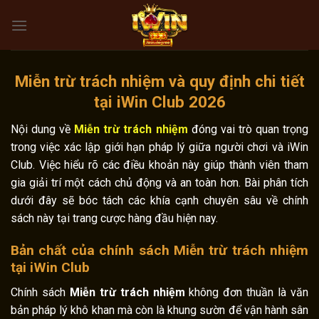
Bỏ
qua
nội
dung
Miễn trừ trách nhiệm và quy định chi tiết
tại iWin Club 2026
Nội dung về
Miễn trừ trách nhiệm
đóng vai trò quan trọng
trong việc xác lập giới hạn pháp lý giữa người chơi và iWin
Club. Việc hiểu rõ các điều khoản này giúp thành viên tham
gia giải trí một cách chủ động và an toàn hơn. Bài phân tích
dưới đây sẽ bóc tách các khía cạnh chuyên sâu về chính
sách này tại trang cược hàng đầu hiện nay.
Bản chất của chính sách Miễn trừ trách nhiệm
tại iWin Club
Chính sách
Miễn trừ trách nhiệm
không đơn thuần là văn
bản pháp lý khô khan mà còn là khung sườn để vận hành sân