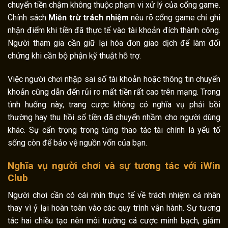
chuyển tiền chậm không thuộc phạm vi xử lý của cổng game.
Chính sách
Miễn trừ trách nhiệm
nêu rõ cổng game chỉ ghi
nhận điểm khi tiền đã thực tế vào tài khoản đích thành công.
Người tham gia cần giữ lại hóa đơn giao dịch để làm đối
chứng khi cần bộ phận kỹ thuật hỗ trợ.
Việc người chơi nhập sai số tài khoản hoặc thông tin chuyển
khoản cũng dẫn đến rủi ro mất tiền rất cao trên mạng. Trong
tình huống này, trang cược không có nghĩa vụ phải bồi
thường hay thu hồi số tiền đã chuyển nhầm cho người dùng
khác. Sự cẩn trọng trong từng thao tác tài chính là yếu tố
sống còn để bảo vệ nguồn vốn của bạn.
Nghĩa vụ người chơi và sự tương tác với iWin
Club
Người chơi cần có cái nhìn thực tế về trách nhiệm cá nhân
thay vì ỷ lại hoàn toàn vào các quy trình vận hành. Sự tương
tác hai chiều tạo nên môi trường cá cược minh bạch, giảm