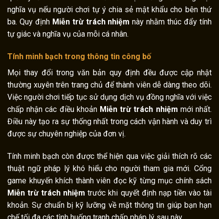
nghĩa vụ nếu người chơi tự ý chia sẻ mật khẩu cho bên thứ
ba. Quy định
Miễn trừ trách nhiệm
này nhằm thúc đẩy tính
tự giác và nghĩa vụ của mỗi cá nhân.
Tính minh bạch trong thông tin công bố
Mọi thay đổi trong văn bản quy định đều được cập nhật
thường xuyên trên trang chủ để thành viên dễ dàng theo dõi.
Việc người chơi tiếp tục sử dụng dịch vụ đồng nghĩa với việc
chấp nhận các điều khoản
Miễn trừ trách nhiệm
mới nhất.
Điều này tạo ra sự thống nhất trong cách vận hành và duy trì
được sự chuyên nghiệp của đơn vị.
Tính minh bạch còn được thể hiện qua việc giải thích rõ các
thuật ngữ pháp lý khó hiểu cho người tham gia mới. Cổng
game khuyến khích thành viên đọc kỹ từng mục chính sách
Miễn trừ trách nhiệm
trước khi quyết định nạp tiền vào tài
khoản. Sự chuẩn bị kỹ lưỡng về mặt thông tin giúp bạn hạn
chế tối đa các tình huống tranh chấp pháp lý sau này.