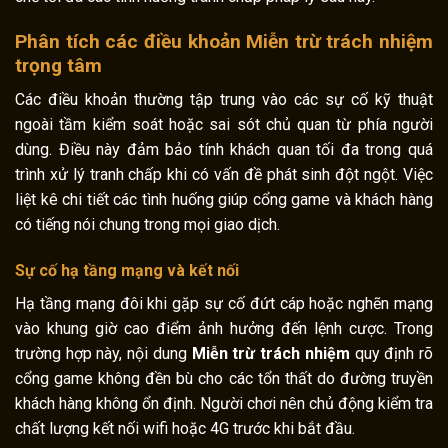
Phân tích các điều khoản Miễn trừ trách nhiệm
trọng tâm
Các điều khoản thường tập trung vào các sự cố kỹ thuật
ngoài tầm kiểm soát hoặc sai sót chủ quan từ phía người
dùng. Điều này đảm bảo tính khách quan tối đa trong quá
trình xử lý tranh chấp khi có vấn đề phát sinh đột ngột. Việc
liệt kê chi tiết các tình huống giúp cổng game và khách hàng
có tiếng nói chung trong mọi giao dịch.
Sự cố hạ tầng mạng và kết nối
Hạ tầng mạng đôi khi gặp sự cố đứt cáp hoặc nghẽn mạng
vào khung giờ cao điểm ảnh hưởng đến lệnh cược. Trong
trường hợp này, nội dung
Miễn trừ trách nhiệm
quy định rõ
cổng game không đền bù cho các tổn thất do đường truyền
khách hàng không ổn định. Người chơi nên chủ động kiểm tra
chất lượng kết nối wifi hoặc 4G trước khi bắt đầu.