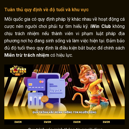
Tuân thủ quy định về độ tuổi và khu vực
Mỗi quốc gia có quy định pháp lý khác nhau về hoạt động cá
cược nên người chơi phải tự tìm hiểu kỹ.
iWin Club
không
chịu trách nhiệm nếu thành viên vi phạm luật pháp địa
phương nơi họ đang sinh sống và làm việc hiện tại. Đảm bảo
đủ độ tuổi theo quy định là điều kiện bắt buộc để chính sách
Miễn trừ trách nhiệm
có hiệu lực.