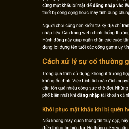
cùng mật khẩu bí mật để
đăng nhập
vào
i
thiết bị công cộng hoặc máy tính dùng chun
Người chơi cũng nên kiểm tra kỹ địa chỉ tran
nhập liệu. Các trang web chính thống thường
Hành động này giúp ngăn chặn các cuộc tấn
đang lợi dụng tên tuổi các cổng game uy tín
Cách xử lý sự cố thường 
Trong quá trình sử dụng, không ít trường h
không ổn định. Việc bình tĩnh xác định ngu
cần tốn quá nhiều công sức chờ đợi. Những c
phổ biến nhất khi
đăng nhập
tài khoản cá n
Khôi phục mật khẩu khi bị quên 
Nếu không may quên thông tin truy cập, hãy
điền thông tin hiện tại. Hệ thống sẽ yêu cầ