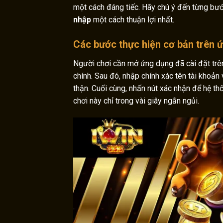
một cách đáng tiếc. Hãy chú ý đến từng bước
nhập
một cách thuận lợi nhất.
Các bước thực hiện cơ bản trên 
Người chơi cần mở ứng dụng đã cài đặt trên 
chính. Sau đó, nhập chính xác tên tài khoả
thận. Cuối cùng, nhấn nút xác nhận để hệ t
chơi này chỉ trong vài giây ngắn ngủi.