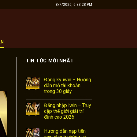
8/7/2026, 6:33:29 PM
ẪN
TIN TỨC MỚI NHẤT
Đăng ký iwin – Hướng
dẫn mở tài khoản
trong 30 giây
Đăng nhập iwin – Truy
cập thế giới giải trí
đỉnh cao 2026
Hướng dẫn nạp tiền
iwin nhanh chóng và