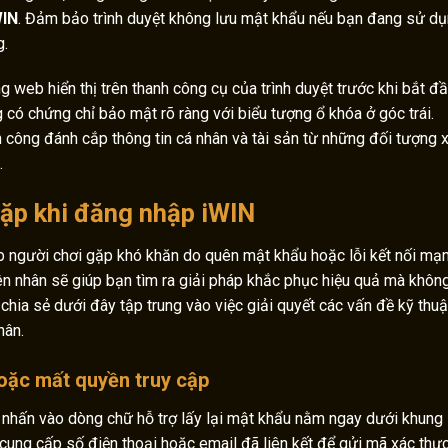
WIN
. Đảm bảo trình duyệt không lưu mật khẩu nếu bạn đang sử d
g.
g web hiển thị trên thanh công cụ của trình duyệt trước khi bắt đ
 có chứng chỉ bảo mật rõ ràng với biểu tượng ổ khóa ở góc trái.
 công đánh cắp thông tin cá nhân và tài sản từ những đối tượng 
.
gặp khi đăng nhập iWIN
ợp người chơi gặp khó khăn do quên mật khẩu hoặc lỗi kết nối mạ
yên nhân sẽ giúp bạn tìm ra giải pháp khắc phục hiệu quả mà khôn
hia sẻ dưới đây tập trung vào việc giải quyết các vấn đề kỹ thuậ
hân.
hoặc mất quyền truy cập
 nhấn vào dòng chữ hỗ trợ lấy lại mật khẩu nằm ngay dưới khung
u cung cấp số điện thoại hoặc email đã liên kết để gửi mã xác thự