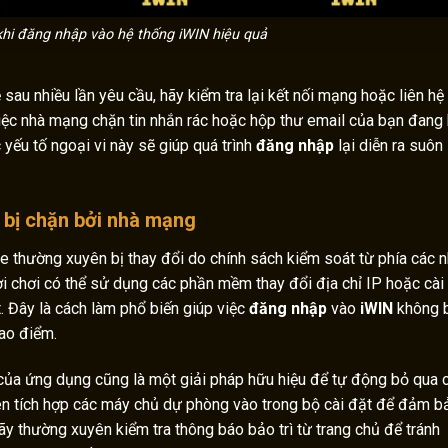
khi đăng nhập vào hệ thống iWIN hiệu quả
au nhiều lần yêu cầu, hãy kiểm tra lại kết nối mạng hoặc liên hệ
việc nhà mạng chặn tin nhắn rác hoặc hộp thư email của bạn đang 
yếu tố ngoại vi này sẽ giúp quá trình
đăng nhập
lại diễn ra suôn
ập bị chặn bởi nhà mạng
 thường xuyên bị thay đổi do chính sách kiểm soát từ phía các 
 chơi có thể sử dụng các phần mềm thay đổi địa chỉ IP hoặc cài
 Đây là cách làm phổ biến giúp việc
đăng nhập
vào
iWIN
không 
ao điểm.
 của ứng dụng cũng là một giải pháp hữu hiệu để tự động bỏ qua 
ên tích hợp các máy chủ dự phòng vào trong bộ cài đặt để đảm b
ãy thường xuyên kiểm tra thông báo bảo trì từ trang chủ để tránh