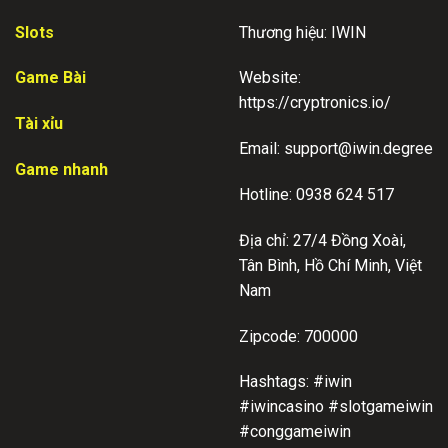
Slots
Thương hiệu: IWIN
Game Bài
Website:
https://cryptronics.io/
Tài xỉu
Email:
support@iwin.degree
Game nhanh
Hotline: 0938 624 517
Địa chỉ: 27/4 Đồng Xoài,
Tân Bình, Hồ Chí Minh, Việt
Nam
Zipcode: 700000
Hashtags: #iwin
#iwincasino #slotgameiwin
#conggameiwin