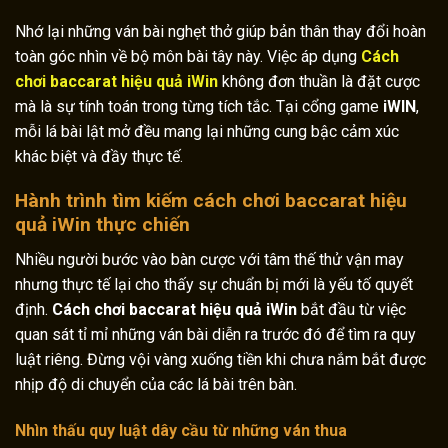
Nhớ lại những ván bài nghẹt thở giúp bản thân thay đổi hoàn
toàn góc nhìn về bộ môn bài tây này. Việc áp dụng
Cách
chơi baccarat hiệu quả iWin
không đơn thuần là đặt cược
mà là sự tính toán trong từng tích tắc. Tại cổng game
iWIN
,
mỗi lá bài lật mở đều mang lại những cung bậc cảm xúc
khác biệt và đầy thực tế.
Hành trình tìm kiếm cách chơi baccarat hiệu
quả iWin thực chiến
Nhiều người bước vào bàn cược với tâm thế thử vận may
nhưng thực tế lại cho thấy sự chuẩn bị mới là yếu tố quyết
định.
Cách chơi baccarat hiệu quả iWin
bắt đầu từ việc
quan sát tỉ mỉ những ván bài diễn ra trước đó để tìm ra quy
luật riêng. Đừng vội vàng xuống tiền khi chưa nắm bắt được
nhịp độ di chuyển của các lá bài trên bàn.
Nhìn thấu quy luật dây cầu từ những ván thua