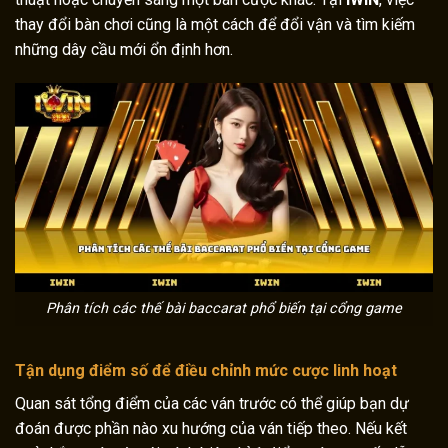
thay đổi bàn chơi cũng là một cách để đổi vận và tìm kiếm
những dây cầu mới ổn định hơn.
Phân tích các thế bài baccarat phổ biến tại cổng game
Tận dụng điểm số để điều chỉnh mức cược linh hoạt
Quan sát tổng điểm của các ván trước có thể giúp bạn dự
đoán được phần nào xu hướng của ván tiếp theo. Nếu kết