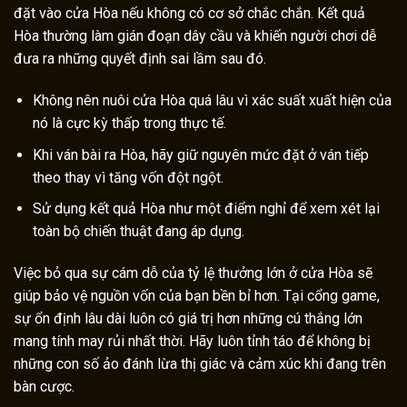
đặt vào cửa Hòa nếu không có cơ sở chắc chắn. Kết quả
Hòa thường làm gián đoạn dây cầu và khiến người chơi dễ
đưa ra những quyết định sai lầm sau đó.
Không nên nuôi cửa Hòa quá lâu vì xác suất xuất hiện của
nó là cực kỳ thấp trong thực tế.
Khi ván bài ra Hòa, hãy giữ nguyên mức đặt ở ván tiếp
theo thay vì tăng vốn đột ngột.
Sử dụng kết quả Hòa như một điểm nghỉ để xem xét lại
toàn bộ chiến thuật đang áp dụng.
Việc bỏ qua sự cám dỗ của tỷ lệ thưởng lớn ở cửa Hòa sẽ
giúp bảo vệ nguồn vốn của bạn bền bỉ hơn. Tại cổng game,
sự ổn định lâu dài luôn có giá trị hơn những cú thắng lớn
mang tính may rủi nhất thời. Hãy luôn tỉnh táo để không bị
những con số ảo đánh lừa thị giác và cảm xúc khi đang trên
bàn cược.