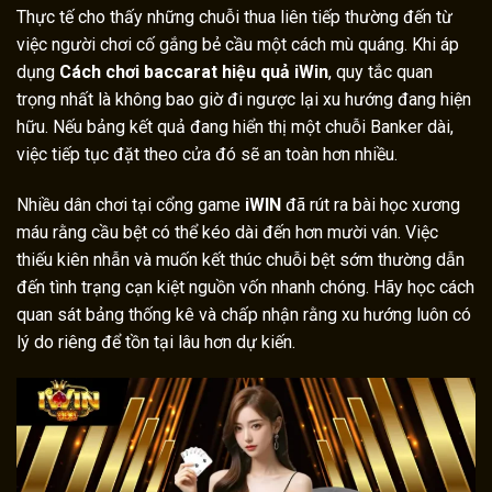
Thực tế cho thấy những chuỗi thua liên tiếp thường đến từ
việc người chơi cố gắng bẻ cầu một cách mù quáng. Khi áp
dụng
Cách chơi baccarat hiệu quả iWin
, quy tắc quan
trọng nhất là không bao giờ đi ngược lại xu hướng đang hiện
hữu. Nếu bảng kết quả đang hiển thị một chuỗi Banker dài,
việc tiếp tục đặt theo cửa đó sẽ an toàn hơn nhiều.
Nhiều dân chơi tại cổng game
iWIN
đã rút ra bài học xương
máu rằng cầu bệt có thể kéo dài đến hơn mười ván. Việc
thiếu kiên nhẫn và muốn kết thúc chuỗi bệt sớm thường dẫn
đến tình trạng cạn kiệt nguồn vốn nhanh chóng. Hãy học cách
quan sát bảng thống kê và chấp nhận rằng xu hướng luôn có
lý do riêng để tồn tại lâu hơn dự kiến.